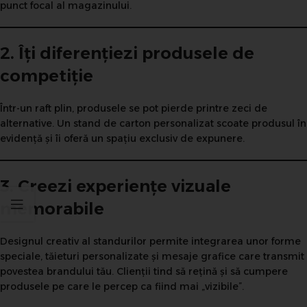
punct focal al magazinului.
2. Îți diferențiezi produsele de
competiție
Într-un raft plin, produsele se pot pierde printre zeci de
alternative. Un stand de carton personalizat scoate produsul în
evidență și îi oferă un spațiu exclusiv de expunere.
3. Creezi experiențe vizuale
memorabile
Designul creativ al standurilor permite integrarea unor forme
speciale, tăieturi personalizate și mesaje grafice care transmit
povestea brandului tău. Clienții tind să rețină și să cumpere
produsele pe care le percep ca fiind mai „vizibile”.