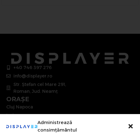
+40 746 397 276
info@displayer.ro
Str. Ștefan cel Mare 291,
Roman, Jud. Neamț
ORAȘE
Cluj Napoca
Iași
Administrează
Brașov
consimțământul
Constanța
UTILE