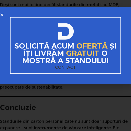
Deși sunt mai ieftine decât standurile din metal sau MDF,
impactul asupra vânzărilor este semnificativ. Investiția mică
într-un stand din carton bine realizat se poate traduce rapid în
creșteri de vânzări.
7. Susții imaginea de brand
SOLICITĂ ACUM
OFERTĂ
ȘI
ÎȚI LIVRĂM
GRATUIT
O
responsabil
MOSTRĂ A STANDULUI
CONTACT
Cartonul este un material reciclabil, iar utilizarea lui transmite
clienților o atitudine eco-friendly. Acest aspect influențează
pozitiv deciziile de cumpărare, mai ales pentru generațiile
preocupate de sustenabilitate.
Concluzie
Standurile din carton personalizate nu sunt doar suporturi de
expunere – sunt
instrumente de vânzare inteligente
. Ele