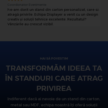
★
★
★
★
★
★
Coordonator Evenimente
Br
Ne-am dorit un stand din carton personalizat, care să
Pr
și
atragă privirile. Echipa Displayer a venit cu un design
li
au
creativ și soluții tehnice excelente. Rezultatul?
șt
Vânzările au crescut vizibil.
1
HAI SĂ POVESTIM
TRANSFORMĂM IDEEA TA
ÎN STANDURI CARE ATRAG
PRIVIREA
Indiferent dacă ai nevoie de un stand din carton,
metal sau MDF, echipa noastră îți oferă soluții