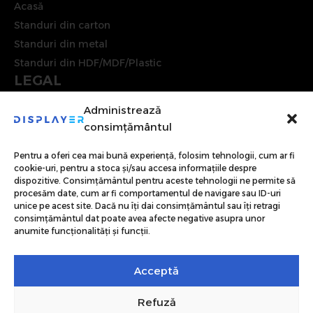
Acasă
Standuri din carton
Standuri din metal
Standuri din HDF/MDF/Plastic
LEGAL
Termen și condiții
Administrează
Politica de confidențialitate
consimțământul
Politica cookie
Contact
Pentru a oferi cea mai bună experiență, folosim tehnologii, cum ar fi
cookie-uri, pentru a stoca și/sau accesa informațiile despre
dispozitive. Consimțământul pentru aceste tehnologii ne permite să
Toate drepturile rezervate
Displayer
2025 | Web design by
Website Factory
procesăm date, cum ar fi comportamentul de navigare sau ID-uri
unice pe acest site. Dacă nu îți dai consimțământul sau îți retragi
consimțământul dat poate avea afecte negative asupra unor
anumite funcționalități și funcții.
Acceptă
Refuză