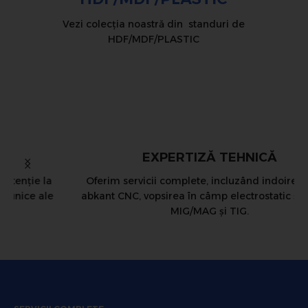
Vezi colecția noastră din standuri de
HDF/MDF/PLASTIC
EXPERTIZĂ TEHNICĂ
Oferim servicii complete, incluzând indoirea tablei
abkant CNC, vopsirea în câmp electrostatic și sudura
MIG/MAG și TIG.
N