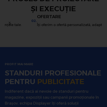
ȘI EXECUȚIE
OFERTARE
02.
0
Îți oferim o ofertă personalizată, adaptată bugetului.
PROFIT MAI MARE
STANDURI PROFESIONALE
PENTRU
PUBLICITATE
Indiferent dacă ai nevoie de standuri pentru
magazine, expoziții sau campanii promoționale în
Brașov, echipa Displayer îți oferă soluții