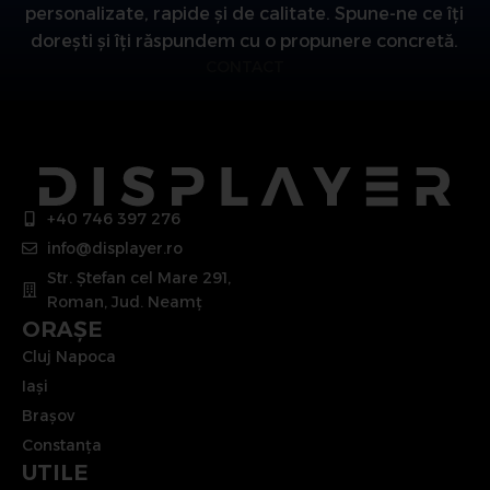
personalizate, rapide și de calitate. Spune-ne ce îți
dorești și îți răspundem cu o propunere concretă.
CONTACT
+40 746 397 276
info@displayer.ro
Str. Ștefan cel Mare 291,
Roman, Jud. Neamț
ORAȘE
Cluj Napoca
Iași
Brașov
Constanța
UTILE