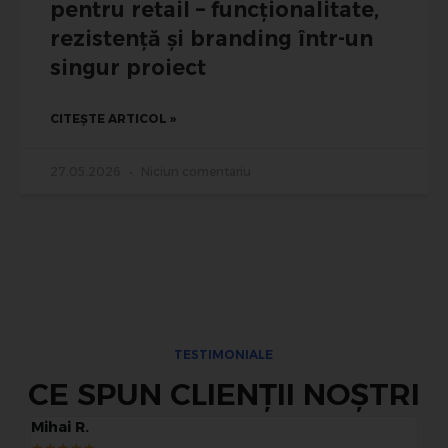
pentru retail – funcționalitate,
rezistență și branding într-un
singur proiect
CITEȘTE ARTICOL »
27.05.2026
Niciun comentariu
TESTIMONIALE
CE SPUN CLIENȚII NOȘTRI
Mihai R.
Io