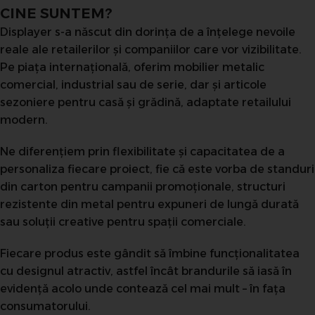
CINE SUNTEM?
Displayer s-a născut din dorința de a înțelege nevoile
reale ale retailerilor și companiilor care vor vizibilitate.
Pe piața internațională, oferim mobilier metalic
comercial, industrial sau de serie, dar și articole
sezoniere pentru casă și grădină, adaptate retailului
modern.
Ne diferențiem prin flexibilitate și capacitatea de a
personaliza fiecare proiect, fie că este vorba de standuri
din carton pentru campanii promoționale, structuri
rezistente din metal pentru expuneri de lungă durată
sau soluții creative pentru spații comerciale.
Fiecare produs este gândit să îmbine funcționalitatea
cu designul atractiv, astfel încât brandurile să iasă în
evidență acolo unde contează cel mai mult – în fața
consumatorului.