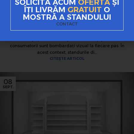
SOLICITĂ ACUM
OFERTĂ
ȘI
ÎȚI LIVRĂM
GRATUIT
O
STANDURI PUBLICITARE
MOSTRĂ A STANDULUI
Cum să crești vânzările folosind
CONTACT
standuri din carton personalizate
Într-un spațiu comercial plin de oferte și produse,
consumatorii sunt bombardați vizual la fiecare pas. În
acest context, standurile di...
CITEȘTE ARTICOL
08
SEPT.