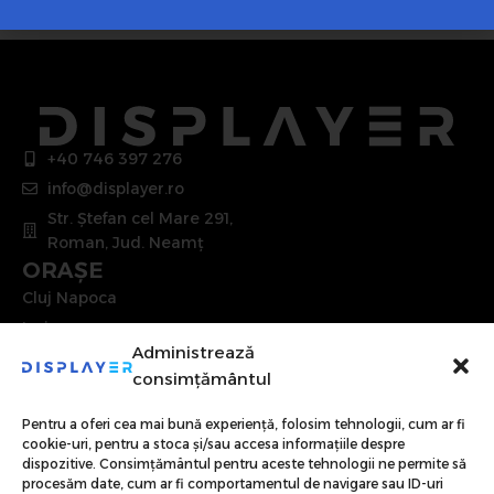
+40 746 397 276
info@displayer.ro
Str. Ștefan cel Mare 291,
Roman, Jud. Neamț
ORAȘE
Cluj Napoca
Iași
Administrează
Brașov
consimțământul
Constanța
UTILE
Pentru a oferi cea mai bună experiență, folosim tehnologii, cum ar fi
Acasă
cookie-uri, pentru a stoca și/sau accesa informațiile despre
dispozitive. Consimțământul pentru aceste tehnologii ne permite să
Standuri din carton
procesăm date, cum ar fi comportamentul de navigare sau ID-uri