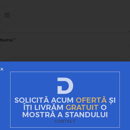
*
Nume
*
Email
Site web
SOLICITĂ ACUM
OFERTĂ
ȘI
ÎȚI LIVRĂM
GRATUIT
O
MOSTRĂ A STANDULUI
Salvează-mi numele, emailul și site-ul web în acest
navigator pentru data viitoare când o să comentez.
CONTACT